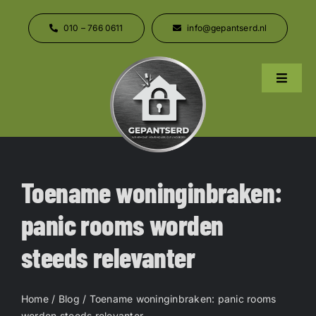
Ga
naar
010 – 766 0611
info@gepantserd.nl
inhoud
Toggle
Naviga
Home
Over ons
Toename woninginbraken:
Producten
panic rooms worden
steeds relevanter
Contact
Home
/
Blog
/ Toename woninginbraken: panic rooms
worden steeds relevanter