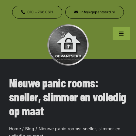
Ga
naar
010 – 766 0611
info@gepantserd.nl
inhoud
Toggle
Naviga
Home
Over ons
Nieuwe panic rooms:
Producten
sneller, slimmer en volledig
op maat
Contact
Home
/
Blog
/ Nieuwe panic rooms: sneller, slimmer en
volledig op maat