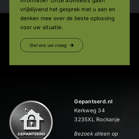
informatie? Onze adviseurs gaan
vrijblijvend het gesprek met u aan en
denken mee over de beste oplossing
voor uw situatie.
Stel ons uw vraag
Gepantserd.nl
Kerkweg 34
3235XL Rockanje
Bezoek alleen op