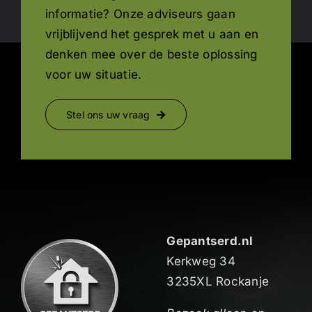
informatie? Onze adviseurs gaan
vrijblijvend het gesprek met u aan en
denken mee over de beste oplossing
voor uw situatie.
Stel ons uw vraag
Gepantserd.nl
Kerkweg 34
3235XL Rockanje