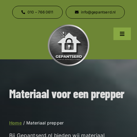
Ga
naar
010 – 766 0611
info@gepantserd.nl
inhoud
Toggle
Naviga
Home
Over ons
Materiaal voor een prepper
Producten
Contact
Home
Materiaal prepper
Bij Gepantserd.nl bieden wij materiaal